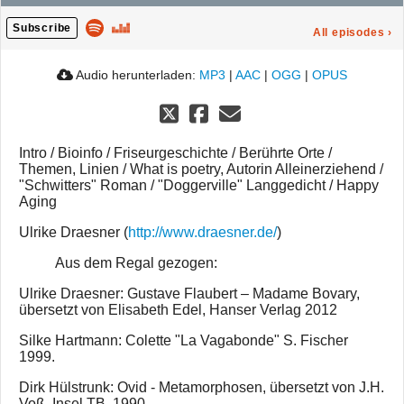
Subscribe
All episodes
›
Audio herunterladen:
MP3
|
AAC
|
OGG
|
OPUS
Intro / Bioinfo / Friseurgeschichte / Berührte Orte /
Themen, Linien / What is poetry, Autorin Alleinerziehend /
"Schwitters" Roman / "Doggerville" Langgedicht / Happy
Aging
Ulrike Draesner (
http://www.draesner.de/
)
Aus dem Regal gezogen:
Ulrike Draesner: Gustave Flaubert – Madame Bovary,
übersetzt von Elisabeth Edel, Hanser Verlag 2012
Silke Hartmann: Colette "La Vagabonde" S. Fischer
1999.
Dirk Hülstrunk: Ovid - Metamorphosen, übersetzt von J.H.
Voß, Insel TB, 1990